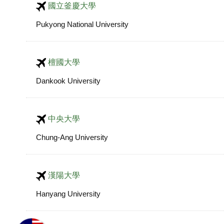
國立釜慶大學
Pukyong National University
檀國大學
Dankook University
中央大學
Chung-Ang University
漢陽大學
Hanyang University