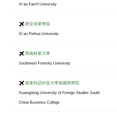
Xi`an FanYi University
西安培華學院
Xi`an Peihua University
西南林業大學
Southwest Forestry University
廣東外語外貿大學南國商學院
Guangdong University of Foreign Studies South
China Business College