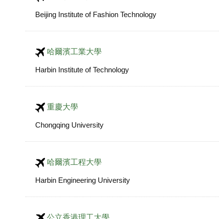
Beijing Institute of Fashion Technology
哈爾濱工業大學
Harbin Institute of Technology
重慶大學
Chongqing University
哈爾濱工程大學
Harbin Engineering University
公立香港理工大學