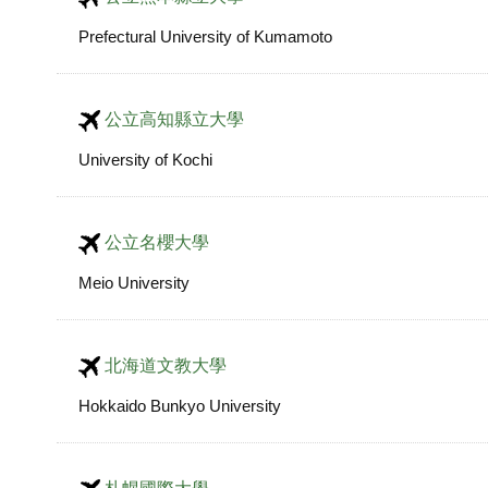
Prefectural University of Kumamoto
公立高知縣立大學
University of Kochi
公立名櫻大學
Meio University
北海道文教大學
Hokkaido Bunkyo University