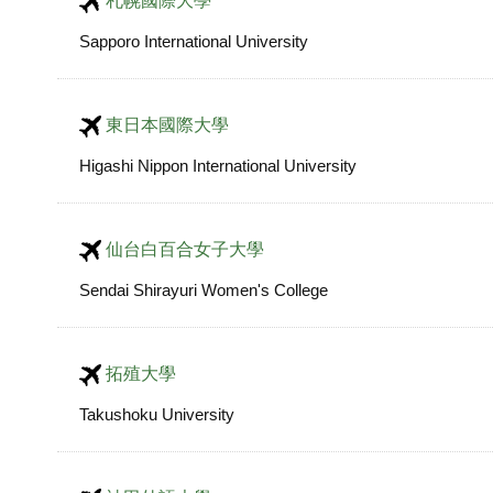
札幌國際大學
Sapporo International University
東日本國際大學
Higashi Nippon International University
仙台白百合女子大學
Sendai Shirayuri Women's College
拓殖大學
Takushoku University