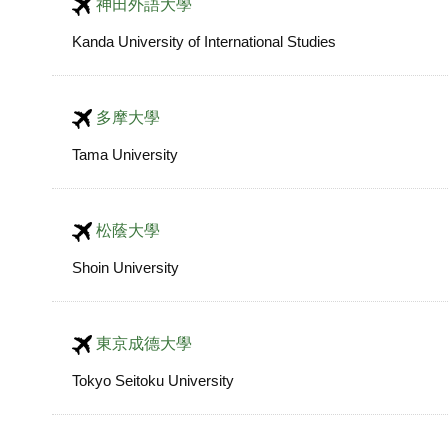
神田外語大學
Kanda University of International Studies
多摩大學
Tama University
松蔭大學
Shoin University
東京成德大學
Tokyo Seitoku University