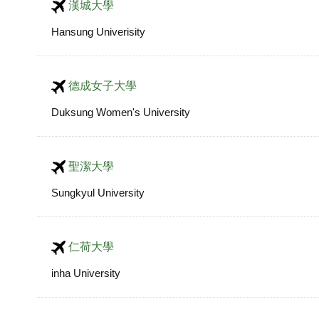
漢城大學
Hansung Univerisity
德成女子大學
Duksung Women's University
聖潔大學
Sungkyul University
仁荷大學
inha University