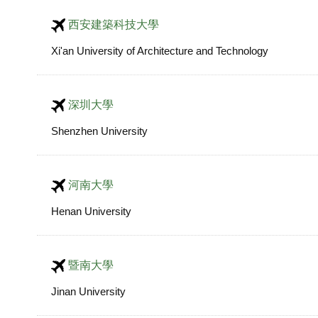
西安建築科技大學
Xi'an University of Architecture and Technology
深圳大學
Shenzhen University
河南大學
Henan University
暨南大學
Jinan University