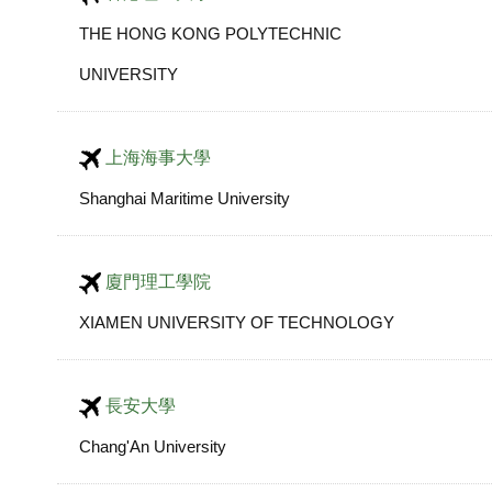
THE HONG KONG POLYTECHNIC
UNIVERSITY
上海海事大學
Shanghai Maritime University
廈門理工學院
XIAMEN UNIVERSITY OF TECHNOLOGY
長安大學
Chang'An University